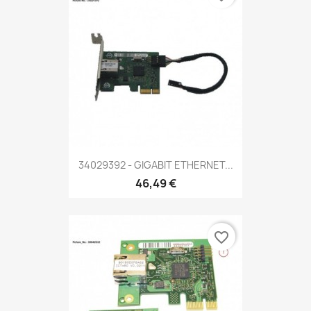
34029392 - GIGABIT ETHERNET...
46,49 €
favorite_border