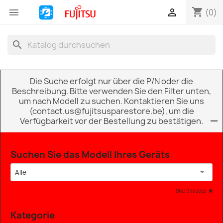
shopping_cart


(0)
search
Die Suche erfolgt nur über die P/N oder die
Beschreibung. Bitte verwenden Sie den Filter unten,
um nach Modell zu suchen. Kontaktieren Sie uns
(contact.us@fujitsusparestore.be), um die
Verfügbarkeit vor der Bestellung zu bestätigen.
Suchen Sie das Modell Ihres Geräts
Alle
Skip this step
Kategorie