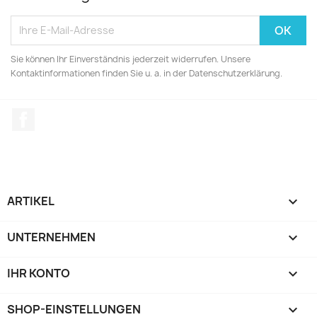
Sie können Ihr Einverständnis jederzeit widerrufen. Unsere
Kontaktinformationen finden Sie u. a. in der Datenschutzerklärung.
Facebook
ARTIKEL

UNTERNEHMEN

IHR KONTO

SHOP-EINSTELLUNGEN
keyboard_arrow_down