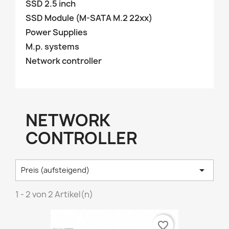
SSD 2.5 inch
SSD Module (M-SATA M.2 22xx)
Power Supplies
M.p. systems
Network controller
NETWORK
CONTROLLER

Preis (aufsteigend)
1 - 2 von 2 Artikel(n)
favorite_border