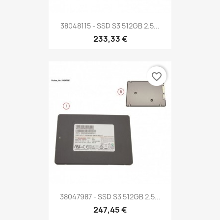
38048115 - SSD S3 512GB 2.5...
233,33 €
favorite_border
38047987 - SSD S3 512GB 2.5...
247,45 €