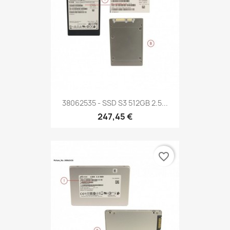
38062535 - SSD S3 512GB 2.5...
247,45 €
favorite_border