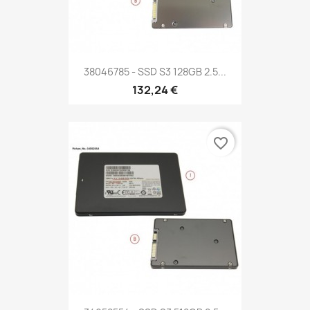
38046785 - SSD S3 128GB 2.5...
132,24 €
favorite_border