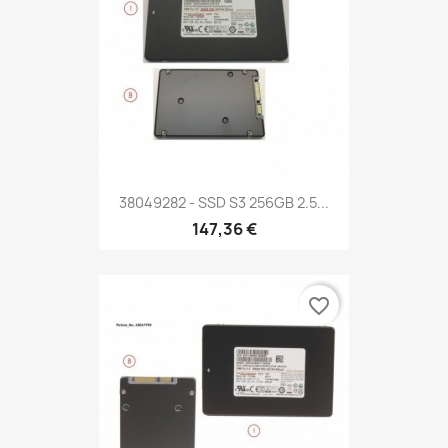
38049282 - SSD S3 256GB 2.5...
147,36 €
favorite_border