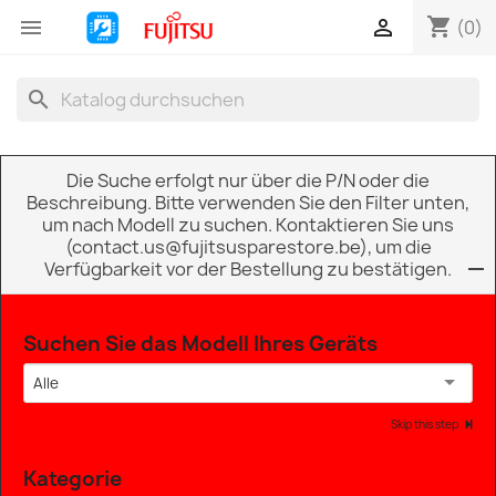
shopping_cart


(0)
search
Die Suche erfolgt nur über die P/N oder die
Beschreibung. Bitte verwenden Sie den Filter unten,
um nach Modell zu suchen. Kontaktieren Sie uns
(contact.us@fujitsusparestore.be), um die
Verfügbarkeit vor der Bestellung zu bestätigen.
Suchen Sie das Modell Ihres Geräts
Alle
Skip this step
Kategorie