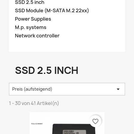
SSD 2.5 inch
SSD Module (M-SATA M.2 22xx)
Power Supplies
M.p. systems
Network controller
SSD 2.5 INCH

Preis (aufsteigend)
1 - 30 von 41 Artikel(n)
favorite_border