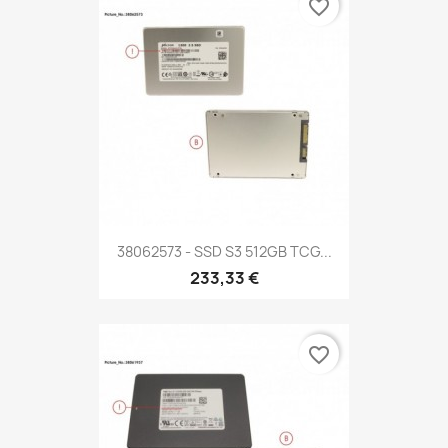
favorite_border
38062573 - SSD S3 512GB TCG...
233,33 €
favorite_border