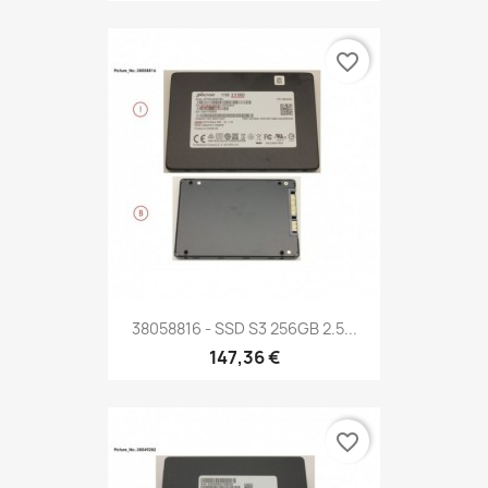
favorite_border
38058816 - SSD S3 256GB 2.5...
147,36 €
favorite_border