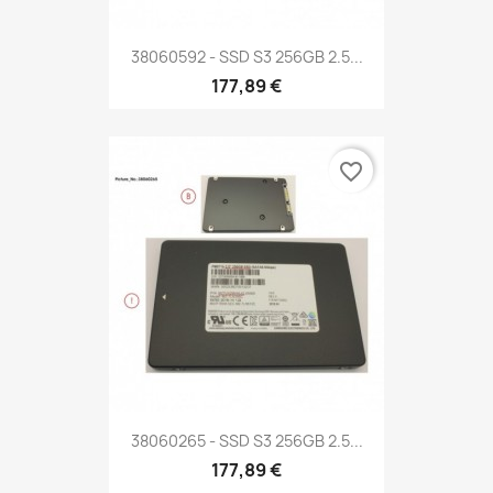
38060592 - SSD S3 256GB 2.5...
177,89 €
favorite_border
38060265 - SSD S3 256GB 2.5...
177,89 €