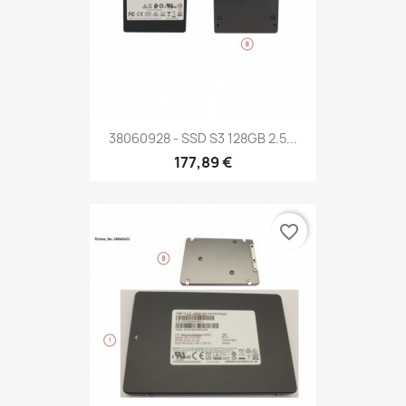
38060928 - SSD S3 128GB 2.5...
177,89 €
favorite_border