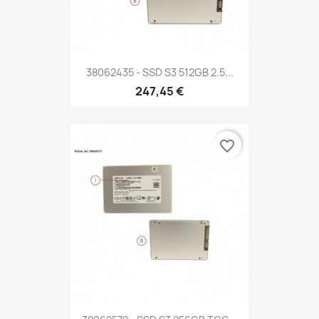
38062435 - SSD S3 512GB 2.5...
247,45 €
favorite_border