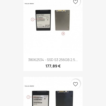
favorite_border
38062534 - SSD S3 256GB 2.5...
177,89 €
favorite_border