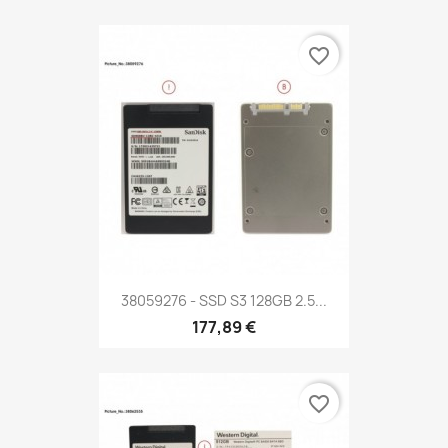
favorite_border
38059276 - SSD S3 128GB 2.5...
177,89 €
favorite_border