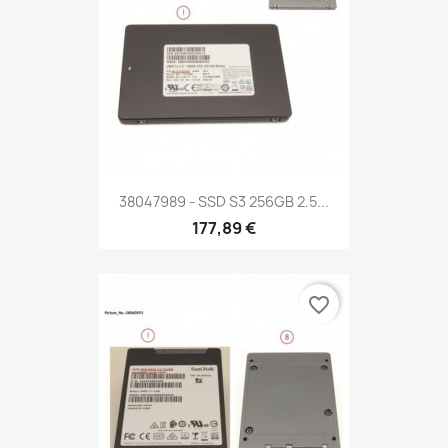
38047989 - SSD S3 256GB 2.5...
177,89 €
favorite_border