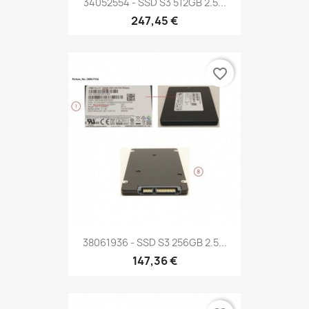
34052554 - SSD S3 512GB 2.5...
247,45 €
favorite_border
38061936 - SSD S3 256GB 2.5...
147,36 €