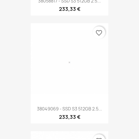
38058817 - SSD S3 512GB 2.5...
233,33 €
favorite_border
38049069 - SSD S3 512GB 2.5...
233,33 €