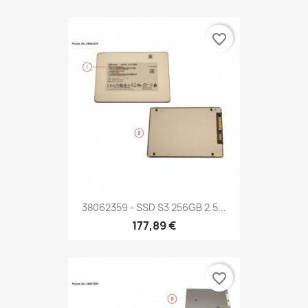
favorite_border
38062359 - SSD S3 256GB 2.5...
177,89 €
favorite_border