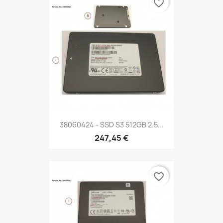
favorite_border
38060424 - SSD S3 512GB 2.5...
247,45 €
favorite_border