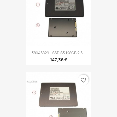
38045829 - SSD S3 128GB 2.5...
147,36 €
favorite_border