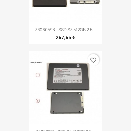
38060593 - SSD S3 512GB 2.5...
247,45 €
favorite_border