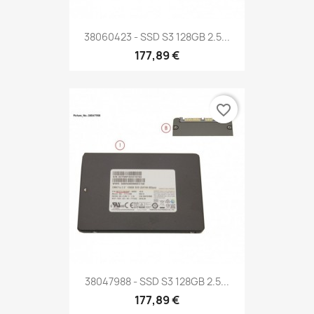
38060423 - SSD S3 128GB 2.5...
177,89 €
favorite_border
38047988 - SSD S3 128GB 2.5...
177,89 €