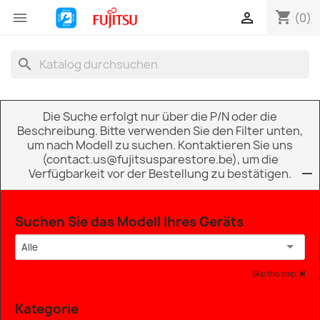
shopping_cart


(0)
search
Die Suche erfolgt nur über die P/N oder die
Beschreibung. Bitte verwenden Sie den Filter unten,
um nach Modell zu suchen. Kontaktieren Sie uns
(contact.us@fujitsusparestore.be), um die
Verfügbarkeit vor der Bestellung zu bestätigen.
Suchen Sie das Modell Ihres Geräts
Alle
Skip this step
Kategorie