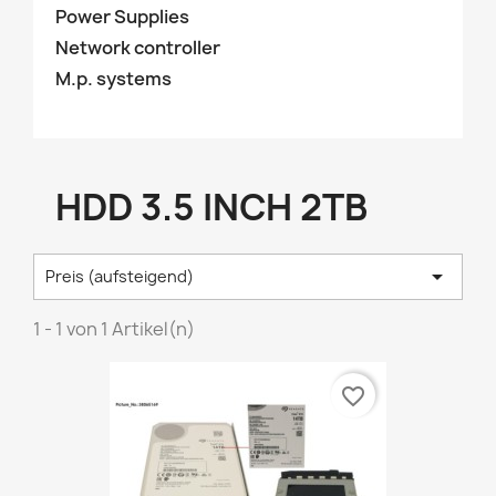
Power Supplies
Network controller
M.p. systems
HDD 3.5 INCH 2TB

Preis (aufsteigend)
1 - 1 von 1 Artikel(n)
favorite_border