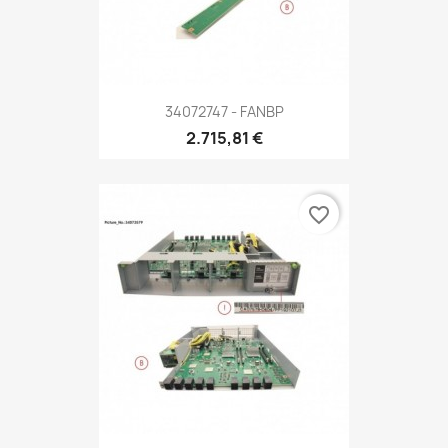
34072747 - FANBP
2.715,81 €
favorite_border