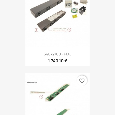
34072700 - PDU
1.740,10 €
favorite_border