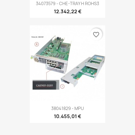
34073579 - CHE-TRAY H ROHS3
12.342,22 €
favorite_border
38041829 - MPU
10.455,01 €