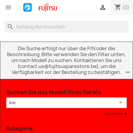
shopping_cart


(0)
search
Die Suche erfolgt nur über die P/N oder die
Beschreibung. Bitte verwenden Sie den Filter unten,
um nach Modell zu suchen. Kontaktieren Sie uns
(contact.us@fujitsusparestore.be), um die
Verfügbarkeit vor der Bestellung zu bestätigen.
Suchen Sie das Modell Ihres Geräts
Alle
Skip this step
Kategorie